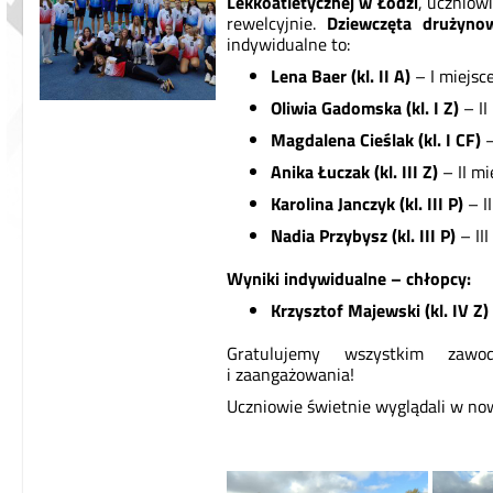
Lekkoatletycznej w Łodzi
, uczniow
rewelcyjnie.
Dziewczęta drużyn
indywidualne to:
Lena Baer (kl. II A)
– I miejsc
Oliwia Gadomska (kl. I Z)
– II
Magdalena Cieślak (kl. I CF)
–
Anika Łuczak (kl. III Z)
– II mi
Karolina Janczyk (kl. III P)
– I
Nadia Przybysz (kl. III P)
– III
Wyniki indywidualne – chłopcy:
Krzysztof Majewski (kl. IV Z)
Gratulujemy wszystkim zawo
i zaangażowania!
Uczniowie świetnie wyglądali w no