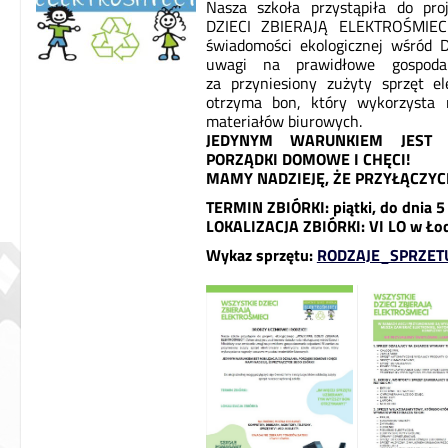
Nasza szkoła przystąpiła do pro
DZIECI ZBIERAJĄ ELEKTROŚMIECI”.
świadomości ekologicznej wśród D
uwagi na prawidłowe gospoda
za przyniesiony zużyty sprzęt el
otrzyma bon, który wykorzysta 
materiałów biurowych.
JEDYNYM WARUNKIEM JEST M
PORZĄDKI DOMOWE I CHĘCI!
MAMY NADZIEJĘ, ŻE PRZYŁĄCZYCIE
TERMIN ZBIÓRKI: piątki, do dnia 5 
LOKALIZACJA ZBIÓRKI: VI LO w Łod
Wykaz sprzętu:
RODZAJE_SPRZETU