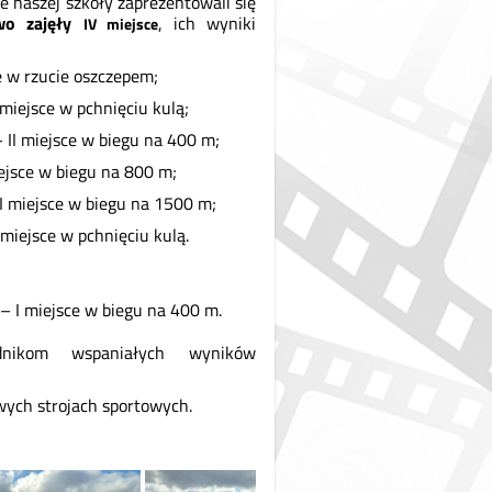
ie naszej szkoły zaprezentowali się
owo zajęły
, ich wyniki
IV miejsce
e w rzucie oszczepem;
 miejsce w pchnięciu kulą;
 II miejsce w biegu na 400 m;
ejsce w biegu na 800 m;
II miejsce w biegu na 1500 m;
 miejsce w pchnięciu kulą.
– I miejsce w biegu na 400 m.
dnikom wspaniałych wyników
wych strojach sportowych.