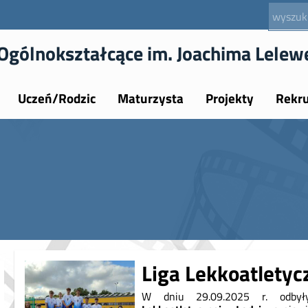
Ogólnokształcące im. Joachima Lelew
Uczeń/Rodzic
Maturzysta
Projekty
Rekru
Liga Lekkoatletyc
W dniu 29.09.2025 r. odby