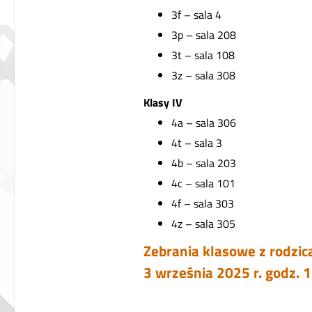
3f – sala 4
3p – sala 208
3t – sala 108
3z – sala 308
Klasy IV
4a – sala 306
4t – sala 3
4b – sala 203
4c – sala 101
4f – sala 303
4z – sala 305
Zebrania klasowe z rodzic
3 września 2025 r. godz. 1