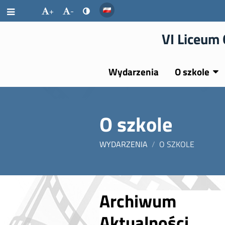
+
-
VI Liceum 
Wydarzenia
O szkole
O szkole
WYDARZENIA
/
O SZKOLE
O
Archiwum
szkole
Aktualności