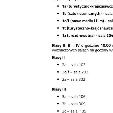
1a (turystyczno-krajoznawcza
1b (sztuk scenicznych) - sal
1c/f (nowe media i film) - sal
1t (turystyczno-krajoznawcza
1z (prozdrowotna) - sala 20
Klasy II
,
III i IV
o godzinie
10.00
wyznaczonych salach na godziny 
Klasy II
2a – sala 103
2c/f – sala 202
2z – sala 302
Klasy III
3a – sala 106
3b – sala 309
3c – sala 105