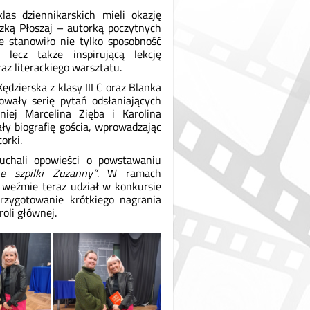
las dziennikarskich mieli okazję
zką Płoszaj – autorką poczytnych
e stanowiło nie tylko sposobność
 lecz także inspirującą lekcję
az literackiego warsztatu.
dzierska z klasy III C oraz Blanka
towały serię pytań odsłaniających
niej Marcelina Zięba i Karolina
ały biografię gościa, wprowadzając
orki.
uchali opowieści o powstawaniu
e szpilki Zuzanny”
. W ramach
weźmie teraz udział w konkursie
rzygotowanie krótkiego nagrania
oli głównej.