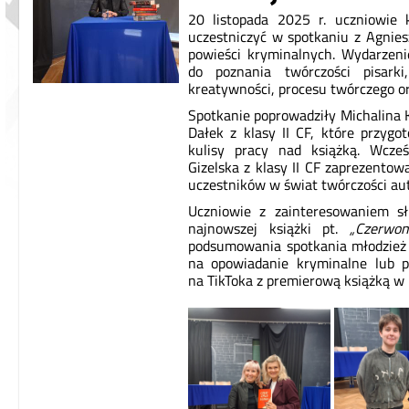
20 listopada 2025 r. uczniowie k
uczestniczyć w spotkaniu z Agnies
powieści kryminalnych. Wydarzeni
do poznania twórczości pisarki,
kreatywności, procesu twórczego or
Spotkanie poprowadziły Michalina Kę
Dałek z klasy II CF, które przygo
kulisy pracy nad książką. Wcześ
Gizelska z klasy II CF zaprezentow
uczestników w świat twórczości aut
Uczniowie z zainteresowaniem sł
najnowszej książki pt.
„Czerwon
podsumowania spotkania młodzież 
na opowiadanie kryminalne lub p
na TikToka z premierową książką w r