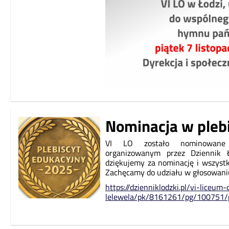
Nominacja w pleb
VI LO zostało nominowane 
organizowanym przez Dziennik 
dziękujemy za nominację i wszystk
Zachęcamy do udziału w głosowan
https://dzienniklodzki.pl/vi-liceu
lelewela/pk/8161261/pg/100751/