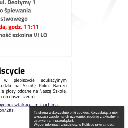
iscycie
w plebiscycie edukacyjnym
Łódzki na Szkołę Roku. Bardzo
ie głosy oddane na Naszą Szkołę.
iu na
nasze liceum:
m-ogolnoksztalcace-im-joachima-
pn/2#s
Ta strona wykorzystuje pliki cookies. Korzystając z niej 
wyrażasz zgodę na ich używanie, zgodnie z aktualnymi 
ustawieniami przeglądarki.

Więcej informacji znajdziesz w 
Polityce prywatności
.