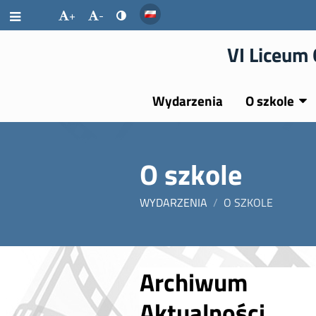
+
-
VI Liceum 
Wydarzenia
O szkole
O szkole
WYDARZENIA
/
O SZKOLE
O
Archiwum
szkole
Aktualności